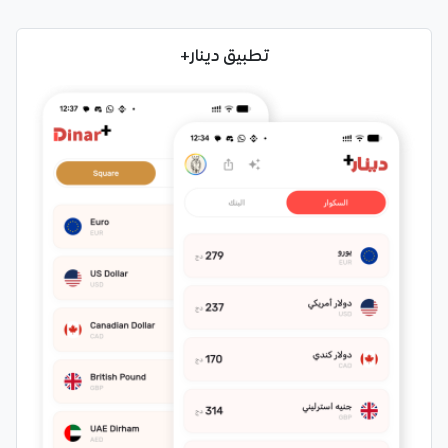
تطبيق دينار+