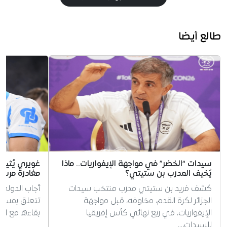
طالع أيضا
سيدات “الخضر” في مواجهة الإيفواريات.. ماذا
غويري يُثير
يُخيف المدرب بن ستيتي؟
مغادرة مرسيل
كشف فريد بن ستيتي مدرب منتخب سيدات
أجاب الدولي 
الجزائر لكرة القدم، مخاوفه، قبل مواجهة
تتعلق بمستق
الإيفواريات، في ربع نهائي كأس إفريقيا
بقاءه مع ال
للسيدات،…