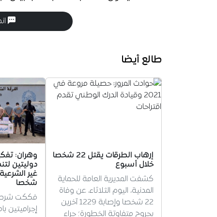
انض
طالع أيضا
إرهاب الطرقات يقتل 22 شخصا
وهران: تفك
خلال أسبوع
دوليتين لتن
كشفت المديرية العامة للحماية
شخصا
المدنية، اليوم الثلاثاء، عن وفاة
فككت شرطة
22 شخصا وإصابة 1229 آخرين
إجراميتين ب
بجروح متفاوتة الخطورة؛ جراء