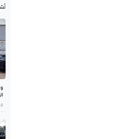
نُش
وه
ال
8 أغسطس 2026