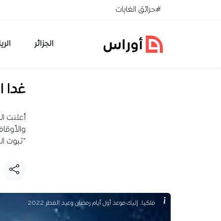
خطي إلى المحتوى
#حرائق الغابات
الجزائر
الري
غدا ا
أعلنت ال
والأوقاف
"ثبوت الرؤية الشرع
فلكيا.. إليك موعد أول أيام رمضان وعيد الفطر 2022