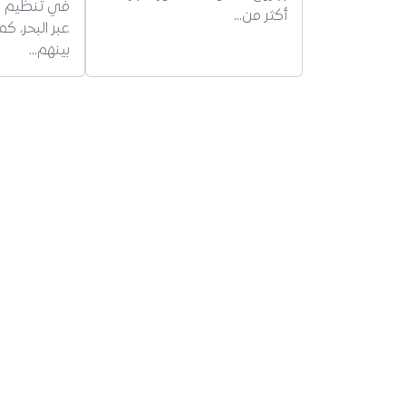
في تنظيم ال
أكثر من…
بينهم…