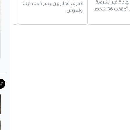
هجرة غير الشرعية
انحراف قطار بين جسر قسنطينة
الحافلة
عبر البحر، كما أوقفت 36 شخصا
والحراش.
#ح