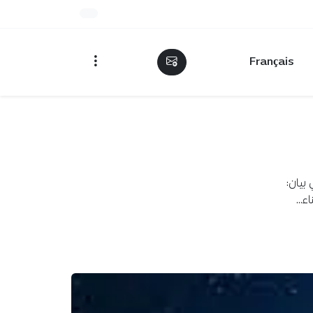
Français
بيان: