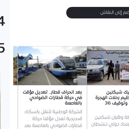
م إلى النقاش
4
5
يك شبكتين
بعد انحراف قطار.. تعديل مؤقت
موعد ع
ظيم رحلات الهجرة
في حركة قطارات الضواحي
الإبتدا
غير الشرعية وتوقيف 36
بالعاصمة
النائب
الشركة الوطنية للنقل بالسكك
بومرداس
 وهران شبكتين
الحديدية تعدل مؤقتا حركة
صحفية 
امتداد دولي تنشطان
قطارات الضواحي بالعاصمة بعد
الابتدا