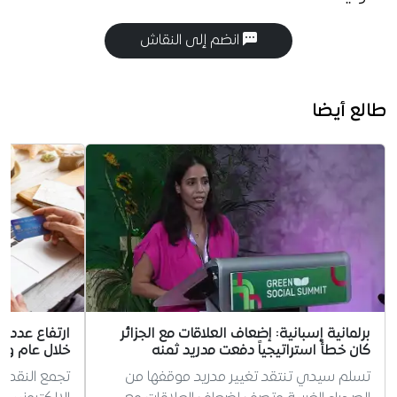
انضم إلى النقاش
طالع أيضا
برلمانية إسبانية: إضعاف العلاقات مع الجزائر
كان خطأً استراتيجياً دفعت مدريد ثمنه
خلال عام وا
تسلم سيدي تنتقد تغيير مدريد موقفها من
تجمع النقد ال