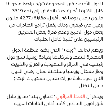
للدول الأعضاء في المجموعة شهد تراجعا ملحوظا
خلال الفترة الأخيرة، حيث انخفض إلى نحو 33.19
مليون برميل يوميا في أفريل، مقارنة بـ42.77 مليون
برميل في فيفري، وذلك بفعل تراجع الصادرات من
بعض دول الخليج وعدم قدرة بعض المنتجين
الرئيسيين على تلبية كامل الطلبات.
ويضم تحالف “أوبك+” الذي يضم منظمة الدول
المصدرة للنفط وشركاءها بقيادة روسيا، سبع دول
رئيسية هي الجزائر والسعودية والعراق والكويت
وقازاخستان وروسيا وسلطنة عمان، وهي الدول
التي تقود عادة قرارات تعديل مستويات الإنتاج
داخل التكتل.
ويذكر أن
النفط الجزائري
“صحاري بلند” قد برز خلال
شهر أفريل الماضي كأحد أغلى الخامات العربية،