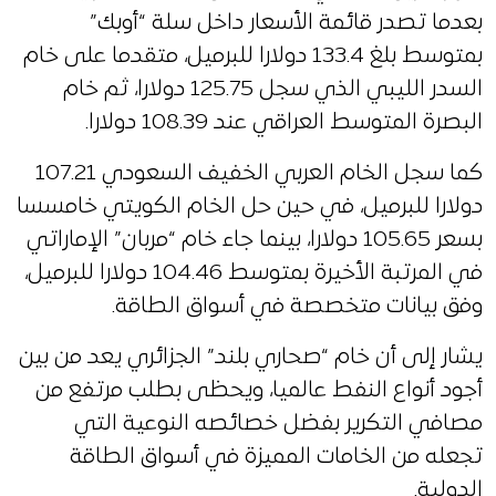
بعدما تصدر قائمة الأسعار داخل سلة “أوبك”
بمتوسط بلغ 133.4 دولارا للبرميل، متقدما على خام
السدر الليبي الذي سجل 125.75 دولارا، ثم خام
البصرة المتوسط العراقي عند 108.39 دولارا.
كما سجل الخام العربي الخفيف السعودي 107.21
دولارا للبرميل، في حين حل الخام الكويتي خامسسا
بسعر 105.65 دولارا، بينما جاء خام “مربان” الإماراتي
في المرتبة الأخيرة بمتوسط 104.46 دولارا للبرميل،
وفق بيانات متخصصة في أسواق الطاقة.
يشار إلى أن خام “صحاري بلند” الجزائري يعد من بين
أجود أنواع النفط عالميا، ويحظى بطلب مرتفع من
مصافي التكرير بفضل خصائصه النوعية التي
تجعله من الخامات المميزة في أسواق الطاقة
الدولية.