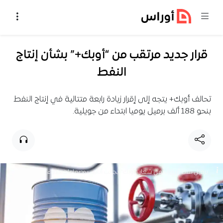
خطي إلى المحتوى
قرار جديد مرتقب من “أوبك+” بشأن إنتاج
النفط
تحالف أوبك+ يتجه إلى إقرار زيادة رابعة متتالية في إنتاج النفط
بنحو 188 ألف برميل يوميا ابتداء من جويلية.
برميل نفط أزرق يحمل شعار "أوبك" بجانب أنابيب وصمامات حمراء