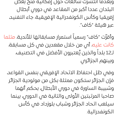
وبعدما انتشرت شائعات حول إمكانية منح بعض
البلدان عددا أكبر من المقاعد في دوري أبطال
إفريقيا وكأس الكونفدرالية الإفريقية، جاء التفنيد،
عبر هيئة “كاف”.
وأقرّت “كاف” رسمياً استمرار مسابقاتها للأندية،
مثلما
كانت عليه
، أي من خلال مقعدين في كل مسابقة،
لـ12 بلداً والذين يُعتبرون الأفضل في التصنيف،
وبينهم الجزائري.
وفي ظل احتفاظ الاتحاد الإفريقي بنفس القواعد،
فإن الجزائر ستكون ممثلة بكل من مولودية الجزائر
وشبيبة الساورة في دوري الأبطال، بحكم أنهما
صاحبا المرتبتين الأولى والثانية في الدوري، بينما
سيلعب اتحاد الجزائر وشباب بلوزداد في كأس
الكونفدرالية.