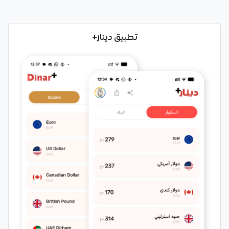
تطبيق دينار+