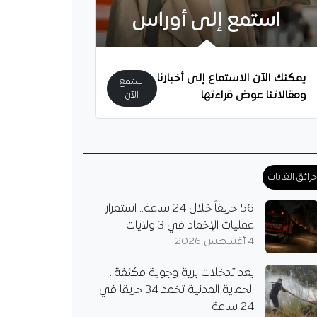
استمع إلى أوراس
يمكنك الآن الاستماع إلى أخبارنا
استمع
ومقالاتنا عوض قراءتها
الآن
رب “الخضر” يقترب من
. وسمير زاوي يدخل
ات
الإسباني فيليكس
من تدريب المنتخب
رائق الغابات
ي بعد تزكيته من اللجنة
56 حريقاً خلال 24 ساعة.. استمرار
فيما برز سمير زاوي
عمليات الإخماد في 3 ولايات
للانضمام إلى…
4 أغسطس 2026
بعد تدخلات برية وجوية مكثفة..
الحماية المدنية تخمد 34 حريقا في
24 ساعة