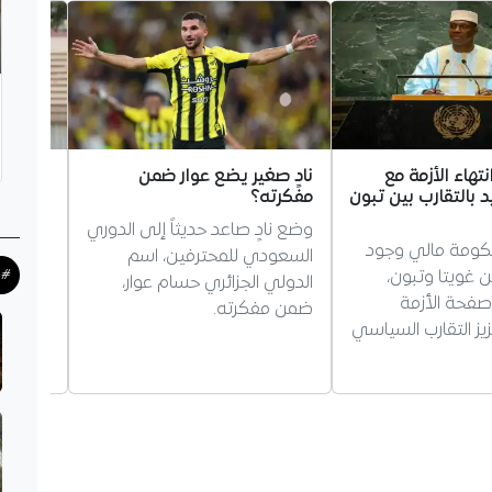
تهاء الأزمة مع
نادٍ صغير يضع عوار ضمن
ملف مد
د بالتقارب بين تبون
مفكرته؟
الحسم.
الحساب
وضع نادٍ صاعد حديثاً إلى الدوري
كومة مالي وجود
اقترب 
السعودي للمحترفين، اسم
ن غويتا وتبون،
سانشيز 
#ح
الدولي الجزائري حسام عوار،
فحة الأزمة
الجزائر
ضمن مفكرته.
يز التقارب السياسي
الفنية، 
مرشحًا 