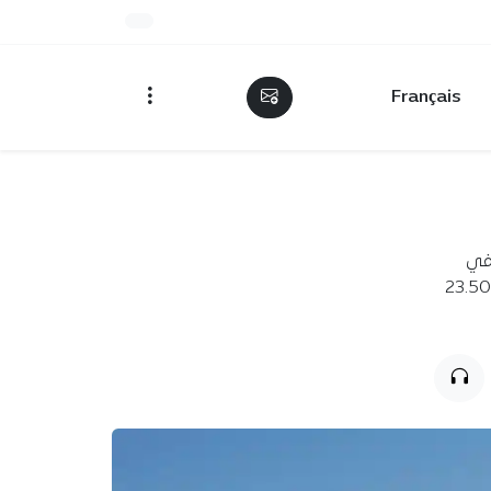
Français
23 جوان 2026، تراجعًا في
دينار، بينما بلغ سعر 100 دولار أمريكي 23.900 دينار للبيع و23.500