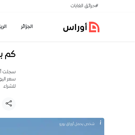
خطي إلى المحتوى
#حرائق الغابات
الجزائر
الري
كم بلغ سعر 100
للشراء.
شخص يحمل أوراق يورو