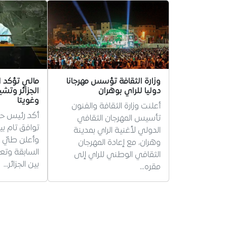
وزارة الثقافة تؤسس مهرجانا
مالي تؤكد ان
دوليا للراي بوهران
الجزائر وتشي
وغويتا
أعلنت وزارة الثقافة والفنون
أكد رئيس ح
تأسيس المهرجان الثقافي
توافق تام بي
الدولي لأغنية الراي بمدينة
وأعلن طيّ ص
وهران، مع إعادة المهرجان
السابقة وتعز
الثقافي الوطني للراي إلى
بين الجزائر…
مقره…