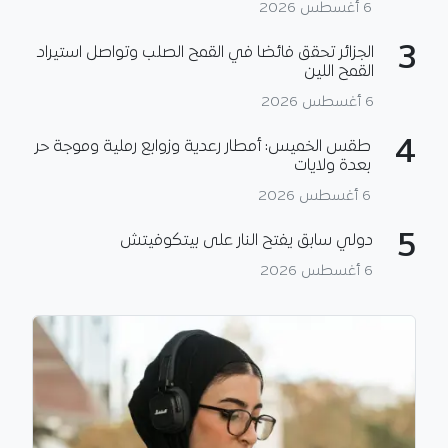
6 أغسطس 2026
3
الجزائر تحقق فائضا في القمح الصلب وتواصل استيراد
القمح اللين
6 أغسطس 2026
4
طقس الخميس: أمطار رعدية وزوابع رملية وموجة حر
بعدة ولايات
6 أغسطس 2026
5
دولي سابق يفتح النار على بيتكوفيتش
6 أغسطس 2026