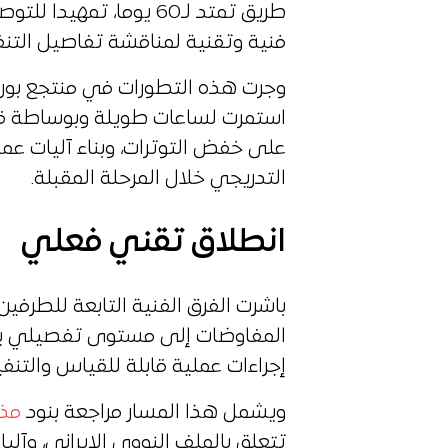
طريق تمتد لـ60 يوما، تم
فنية وتقنية لمناقشة تفاصيل التنفي
وجرت هذه التطورات في منتجع ب
استمرت لساعات طويلة وبوساطة قطر
على خفض التوترات، وبناء آليات عم
التدريجي خلال المرحلة المقبلة.
انطلاق تقني فعلي
باشرت الفرق الفنية التابعة للطرفي
المفاوضات إلى مستوى تفصيلي يه
إجراءات عملية قابلة للقياس والتنفي
ويشمل هذا المسار مراجعة بنود
مذك
تتعلق بالملف النووي الإيراني، وآلي