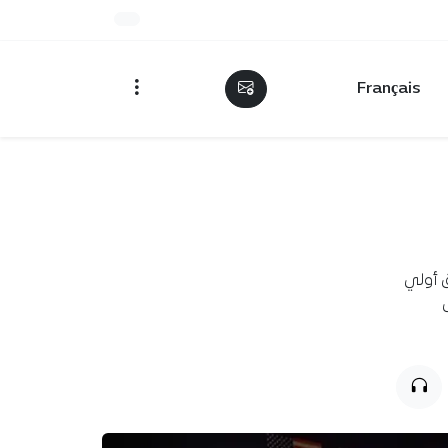
Français
ق أولي
ى