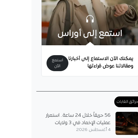
استمع إلى أوراس
يمكنك الآن الاستماع إلى أخبارنا
استمع
ومقالاتنا عوض قراءتها
الآن
يُثير الشكوك حول
.. هل يُريد مغادرة
؟
دولي الجزائري أمين
 على أسئلة تتعلق
رائق الغابات
ه مع مرسيليا، لكن لم
اءه مع الفريق، بل تحدث
56 حريقاً خلال 24 ساعة.. استمرار
عمليات الإخماد في 3 ولايات
4 أغسطس 2026