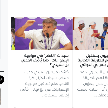
جيري يستقبل
سيدات “الخضر” في مواجهة
غويري 
م للطريقة التجانية
الإيفواريات.. ماذا يُخيف المدرب
مستقبله
لعرابي التجاني
بن ستيتي؟
مرسيليا
يس النيجيري أحمد
كشف فريد بن ستيتي مدرب
أجاب ال
فة العام للطريقة
منتخب سيدات الجزائر لكرة
غويري،
#ح
دي علي بلعرابي
القدم، مخاوفه، قبل مواجهة
بمستقبل
ذي أدى صلاة الجمعة
الإيفواريات، في ربع نهائي كأس
يؤكد بق
وعلماء…
إفريقيا للسيدات،…
حول…