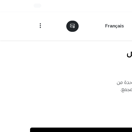
Français
ض
بتوزيع أكثر من مليوني وحدة من براسيتامول و 500.000 وحدة من
لمجمع،