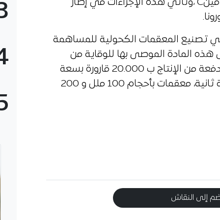
لبراسيتامول و 9 أشهر بالنسبة لفيتامينC ،وتأتي هذه الإجراءات في إطار
3
ونا.
في تصنيع المعقمات الكحولية للمساهمة
4
 هذه المادة الموصى بها للوقاية من
العدوى بفيروس كورونا، وتقدر أول دفعة من الإنتاج ب 20.000 قارورة بسعة
1لتر على أن يوفر المجمع، في مرحلة ثانية، معقمات بأحجام 100 ملل و 200
5
م إلى النقاش