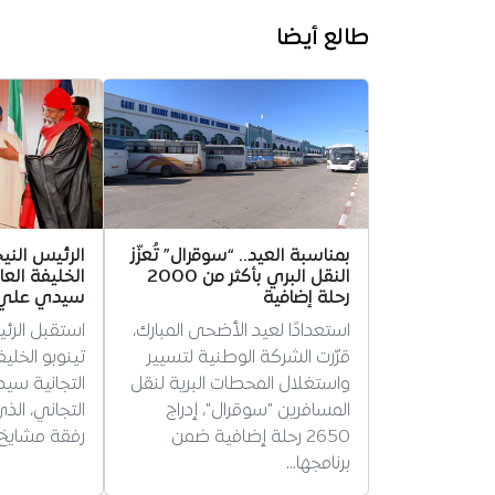
طالع أيضا
بمناسبة العيد.. “سوقرال” تُعزّز
الرئيس الني
النقل البري بأكثر من 2000
الخليفة العا
رحلة إضافية
سيدي علي ب
استعدادًا لعيد الأضحى المبارك،
استقبل الرئ
قرّرت الشركة الوطنية لتسيير
تينوبو الخلي
واستغلال المحطات البرية لنقل
التجانية سي
المسافرين "سوقرال"، إدراج
التجاني، ال
2650 رحلة إضافية ضمن
رفقة مشايخ 
برنامجها…