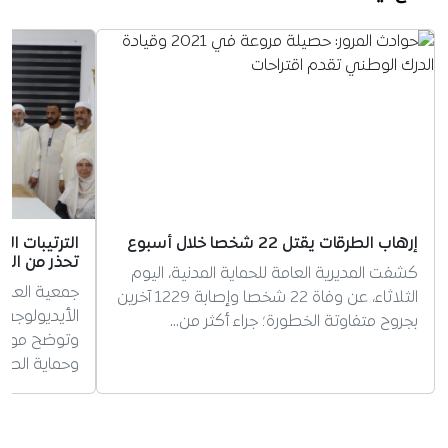
إرهاب الطرقات يقتل 22 شخصا خلال أسبوع
الترتيبات ال
تحذر من الس
كشفت المديرية العامة للحماية المدنية، اليوم
جمعية العلم
الثلاثاء، عن وفاة 22 شخصا وإصابة 1229 آخرين
الأيديولوجي 
بجروح متفاوتة الخطورة؛ جراء أكثر من…
وتوضح موقفه
وحماية الطف