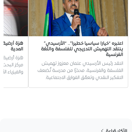
اعتبره “خيارا سياسيا خطيرا”.. “الأرسيدي”
ينتقد التهميش التدريجي للفلسفة واللغة
المدية
الفرنسية
انتقد رئيس الأرسيدي عثمان معزوز تهميش
مركز البحث ف
الفلسفة والفرنسية، محذرًا من مدرسة تُضعف
والفيزياء الأ
التفكير النقدي وتعمّق الفوارق الاجتماعية.
الأكثر قراءة