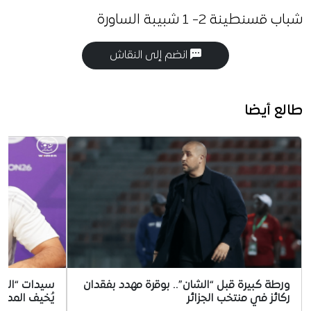
شباب قسنطينة 2- 1 شبيبة الساورة
انضم إلى النقاش
طالع أيضا
ورطة كبيرة قبل “الشان”.. بوقرة مهدد بفقدان
سيدات “الخضر
ركائز في منتخب الجزائر
يُخيف المدر