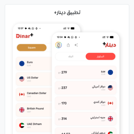
تطبيق دينار+