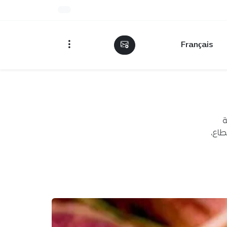
Français
ة
طاع،