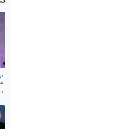
نُش
بر
خط
8 أغسطس 2026