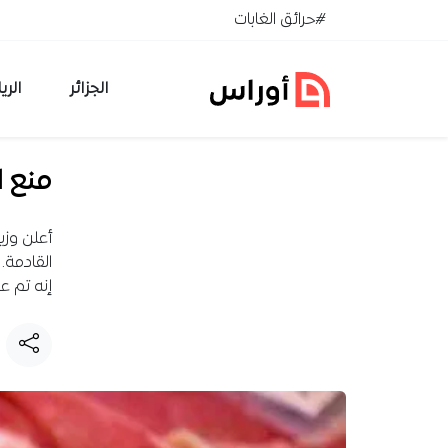
خطي إلى المحتوى
#حرائق الغابات
الجزائر
الري
منع ا
أعلن وزي
القادمة.
إنه تم ع