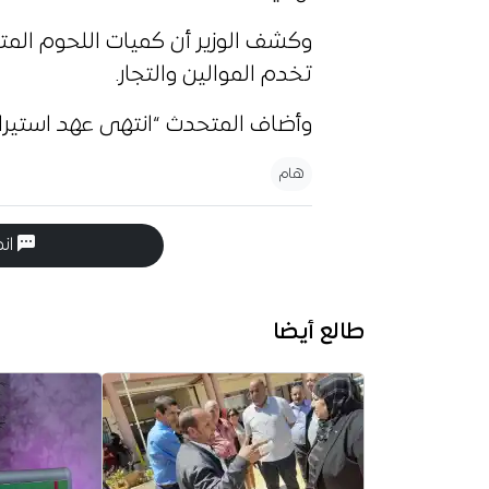
وكشف الوزير أن كميات اللحوم المت
تخدم الموالين والتجار.
وأضاف المتحدث “انتهى عهد استير
هام
انض
طالع أيضا