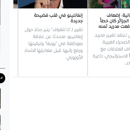
انية: إضعاف
إنفانتينو في قلب فضيحة
وهران:
الجزائر كان خطأً
جديدة
دوليتين
دفعت مدريد ثمنه
تقرير لـ"ذا تلغراف" يثير جدلا حول
شخصا
نتقد تغيير مدريد
إنفانتينو، متحدثا عن علاقة
فككت ش
صحراء الغربية
بموظفة في "يويفا" وترقيتها
إجراميت
 العلاقات مع
ورفع راتبها، قبل مغادرتها الاتحاد
في تنظي
أ الاستراتيجي، داعية
الأوروبي.
اء…
بينهم…
#ح