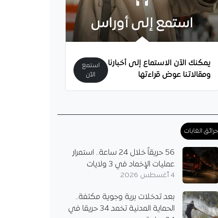
استمع إلى أوراس
 تفكيك شبكتين
 لتنظيم رحلات الهجرة
غير الشرعية وتوقيف 36
يمكنك الآن الاستماع إلى أخبارنا
استمع
رطة وهران شبكتين
ومقالاتنا عوض قراءتها
الآن
ين بامتداد دولي تنشطان
م الهجرة غير الشرعية
عبر البحر، كما أوقفت 36 شخصا
رائق الغابات
56 حريقاً خلال 24 ساعة.. استمرار
عمليات الإخماد في 3 ولايات
4 أغسطس 2026
بعد تدخلات برية وجوية مكثفة..
الحماية المدنية تخمد 34 حريقا في