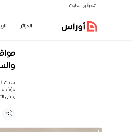
خطي إلى المحتوى
#حرائق الغابات
الجزائر
الري
والس
جددت الج
مؤكدة مو
رفض التد