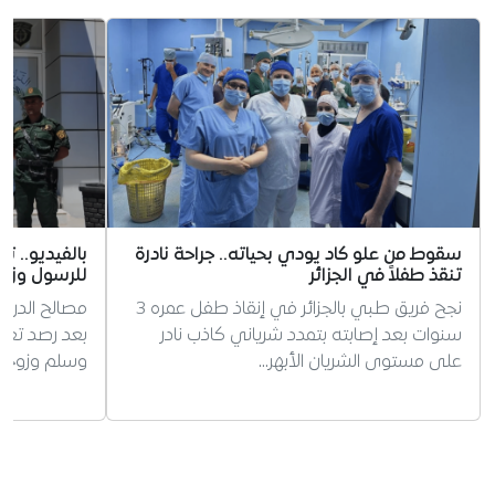
سقوط من علو كاد يودي بحياته.. جراحة نادرة
بالفيديو.. 
تنقذ طفلاً في الجزائر
للرسول وزوج
نجح فريق طبي بالجزائر في إنقاذ طفل عمره 3
مصالح الدرك
سنوات بعد إصابته بتمدد شرياني كاذب نادر
بعد رصد تعل
على مستوى الشريان الأبهر…
وسلم وزوجته