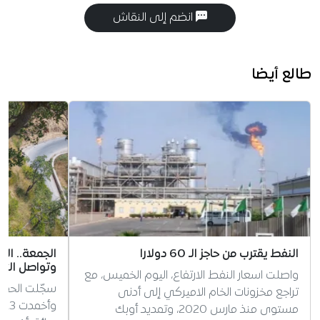
انضم إلى النقاش
طالع أيضا
النفط يقترب من حاجز الـ 60 دولارا
وتواصل التدخل ل
واصلت اسعار النفط الارتفاع، اليوم الخميس، مع
تراجع مخزونات الخام الاميركي إلى أدنى
مستوى منذ مارس 2020، وتمديد أوبك