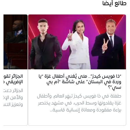
طالع أيضا
“ذا فويس كيدز”.. متى يُغني أطفال غزة “يا
الجزائر تقود 
وردة في البستان” على شاشة “أم بي
الإفريقي ف
سي”؟
الجزائر دعت
طفلة في ذا فويس كيدز تبهِر العالم، وأطفال
والأمن الإفر
غزة يقلدونها وسط الحرب، في مشهد يختصر
وتعزيز التن
براءة مفقودة ومعاناة إنسانية قاسية…