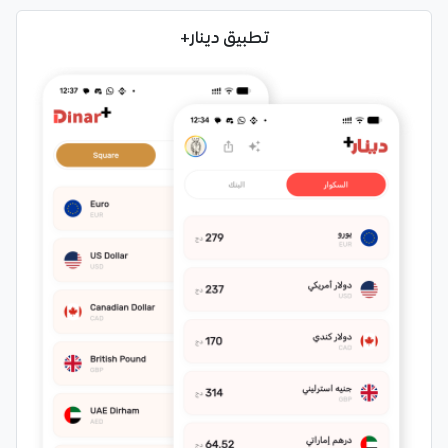
تطبيق دينار+