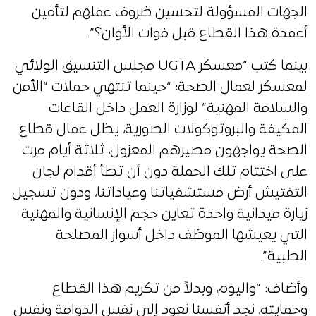
الجهات المسؤولة لتحسين ضروف عملهم لتأمين
أعمدة هذا القطاع قبل فوات الأوان؟”.
بينما كتب “معسكر UGTA مجلس التنسيق الولائي
لمعسكر لعمال الصحة: “حينما تنتهي حملات “الأمن
والسلامة المهنية” لوزارة العمل داخل القاعات
المكيفة والبروتوكولات الصورية، يظل عمال قطاع
الصحة يواجهون مصيرهم المعزول، ثلاثة أيام مرت
على اختتام تلك الحملة دون أن تطأ أقدام لجان
التفتيش أرض مستشفياتنا وعياداتنا، ودون تسجيل
زيارة ميدانية واحدة تعاين حجم الإنسانية والمهنية
التي يعيشها الموظف داخل أسوار المصلحة
الطبية”.
وأضاف: “واليوم، وبدلاً من تكريم هذا القطاع
وحمايته، نجد أنفسنا نعود إلى نفس الدوامة ونفس