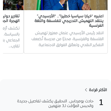
اعتبره “خيارا سياسيا خطيرا”.. “الأرسيدي”
تقارير دولية 
ينتقد التهميش التدريجي للفلسفة واللغة
الهجرة الجم
الفرنسية
تكشف أزمة س
انتقد رئيس الأرسيدي عثمان معزوز تهميش
بالسياسة، وس
الفلسفة والفرنسية، محذرًا من مدرسة تُضعف
الجماعي بتوت
التفكير النقدي وتعمّق الفوارق الاجتماعية.
تقارب…
الأكثر قراءة
1
حادث بومرداس.. التحقيق يكشف تفاصيل جديدة
والحبس المؤقت لـ3 متهمين