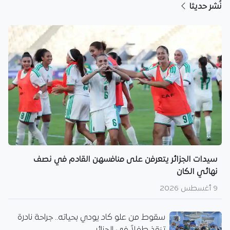
نُشر حديثا
سيدات الجزائر يتعرفن على منافسهن القادم في نصف
نهائي الكان
9 أغسطس 2026
سقوط من علو كاد يودي بحياته.. جراحة نادرة
تنقذ طفلاً في الجزائر