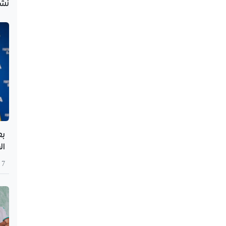
نُش
بع
ال
7 أغسطس 2026