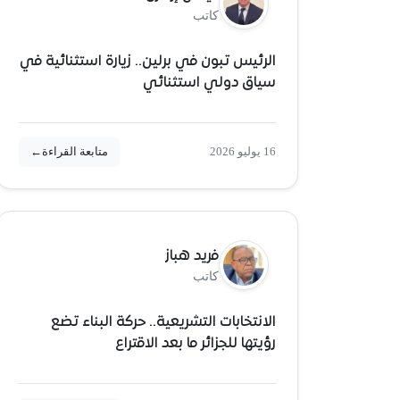
كاتب
الرئيس تبون في برلين.. زيارة استثنائية في
سياق دولي استثنائي
16 يوليو 2026
متابعة القراءة
←
فريد هباز
كاتب
الانتخابات التشريعية.. حركة البناء تضع
رؤيتها للجزائر ما بعد الاقتراع