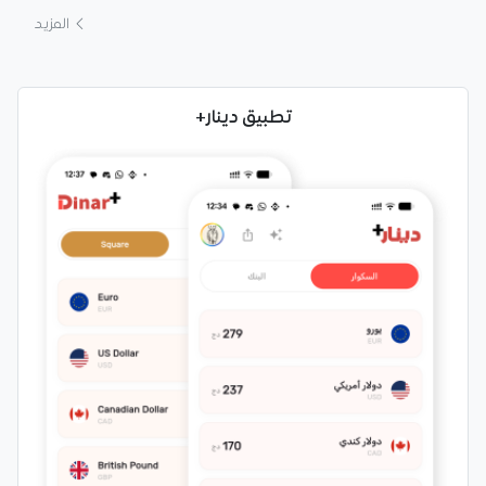
المزيد
تطبيق دينار+