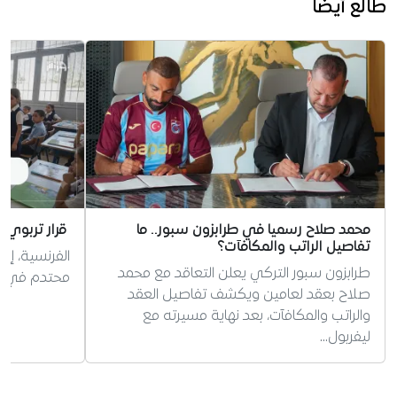
طالع أيضا
محمد صلاح رسميا في طرابزون سبور.. ما
قرار تربوي 
تفاصيل الراتب والمكافآت؟
الفرنسية، إر
طرابزون سبور التركي يعلن التعاقد مع محمد
محتدم في الج
صلاح بعقد لعامين ويكشف تفاصيل العقد
والراتب والمكافآت، بعد نهاية مسيرته مع
ليفربول…