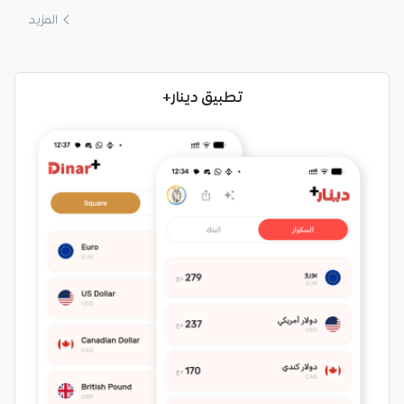
المزيد
تطبيق دينار+