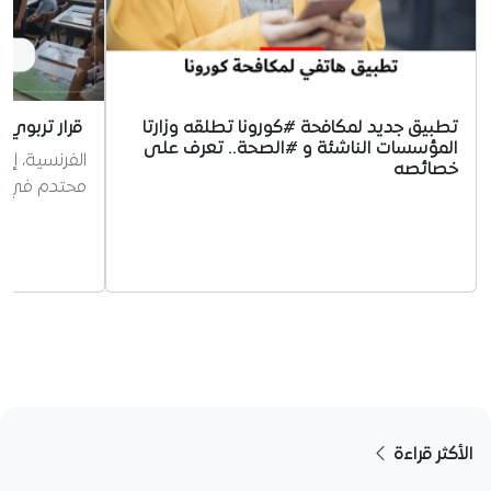
تطبيق جديد لمكافحة #كورونا تطلقه وزارتا
قرار تربوي 
المؤسسات الناشئة و #الصحة.. تعرف على
الفرنسية، إر
خصائصه
محتدم في الج
الأكثر قراءة