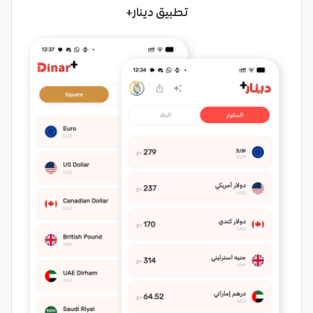
تطبيق دينار+