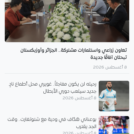
تعاون زراعي واستثمارات مشتركة.. الجزائر وأوزبكستان
تبحثان آفاقًا جديدة
8 أغسطس 2026
رحيله لن يكون مفاجئاً.. غويري محل أطماع نادٍ
جديد سيلعب دوري الأبطال
8 أغسطس 2026
بوعناني هدّاف في ودية مع شتوتغارت.. وقت
الجد يقترب
8 أغسطس 2026