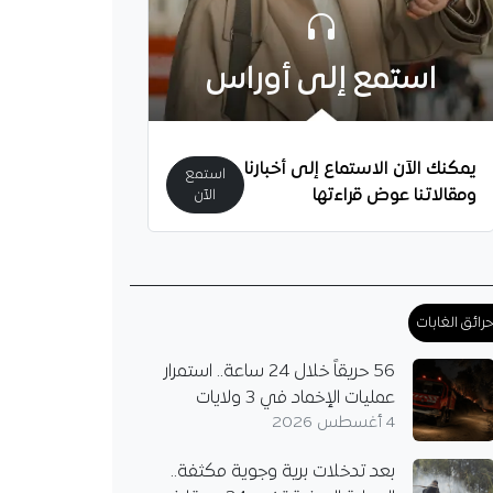
استمع إلى أوراس
ة إسبانية: إضعاف
يمكنك الآن الاستماع إلى أخبارنا
ت مع الجزائر كان خطأً
استمع
جياً دفعت مدريد ثمنه
ومقالاتنا عوض قراءتها
الآن
دي تنتقد تغيير مدريد
من الصحراء الغربية
ضعاف العلاقات مع
بالخطأ الاستراتيجي، داعية
رائق الغابات
دة بناء…
56 حريقاً خلال 24 ساعة.. استمرار
عمليات الإخماد في 3 ولايات
4 أغسطس 2026
بعد تدخلات برية وجوية مكثفة..