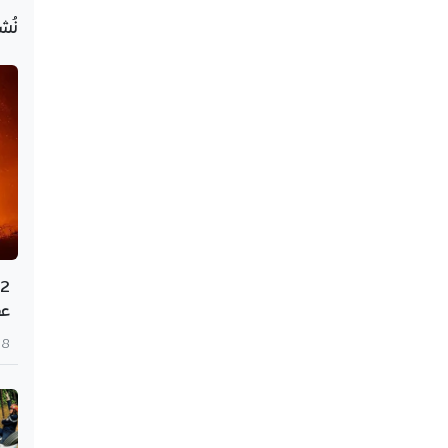
نُش
عم
8 أغسطس 2026