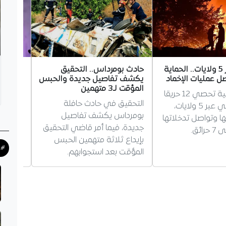
12 حريقًا عبر 5 ولايات.. الحماية
حادث بومرداس.. التحقيق
برلماني
صل عمليات الإخماد
يكشف تفاصيل جديدة والحبس
العلاقا
المؤقت لـ3 متهمين
استراتي
الحماية المدنية تحصي 12 حريقا
التحقيق في حادث حافلة
تسلم سي
للغطاء النباتي عبر 5 ولايات،
بومرداس يكشف تفاصيل
موقفها 
ت 5 منها وتواصل تدخلاتها
جديدة، فيما أمر قاضي التحقيق
وتصف إ
ائق.
بإيداع ثلاثة متهمين الحبس
الجزائر 
#ح
المؤقت بعد استجوابهم.
إلى إعا