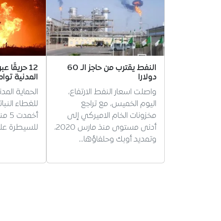
النفط يقترب من حاجز الـ 60
دولارا
المدنية توا
واصلت اسعار النفط الارتفاع،
اليوم الخميس، مع تراجع
مخزونات الخام الاميركي إلى
أخمد
أدنى مستوى منذ مارس 2020،
للسيطرة على 7 حر
وتمديد أوبك وحلفاؤها…