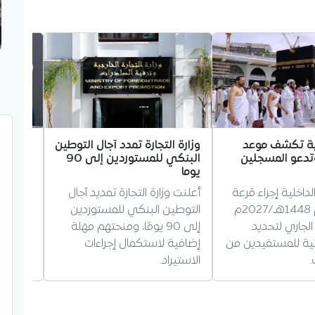
لية تكشف موعد
وزارة التجارة تمدد آجال التوطين
شبيبة ا
تدعو المسجلين
البنكي للمستوردين إلى 90
حناشي ب
يوما
الجديد
لداخلية إجراء قرعة
أعلنت وزارة التجارة تمديد آجال
افتتحت 
الحج لموسم 1448هـ/2027م
التوطين البنكي للمستوردين
التجمع 
أوت الجاري لتحديد
إلى 90 يومًا، ومنحتهم مهلة
حناشي"
ائية للمستفيدين من
إضافية لاستكمال إجراءات
رياضية 
.
الاستيراد.
أبرز رم