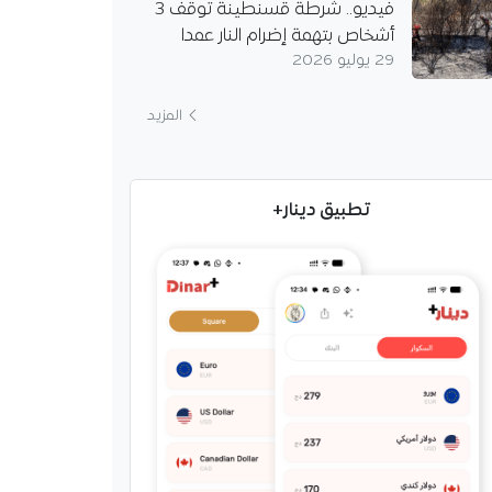
فيديو.. شرطة قسنطينة توقف 3
أشخاص بتهمة إضرام النار عمدا
29 يوليو 2026
المزيد
تطبيق دينار+
لقبائل تخلّد اسم
افتتاح مركز التكوين
شبيبة القبائل مركز
والتكوين "محند شريف
 بحضور شخصيات
ورسمية، تخليدًا لإرث أحد
وز النادي وخدمة…