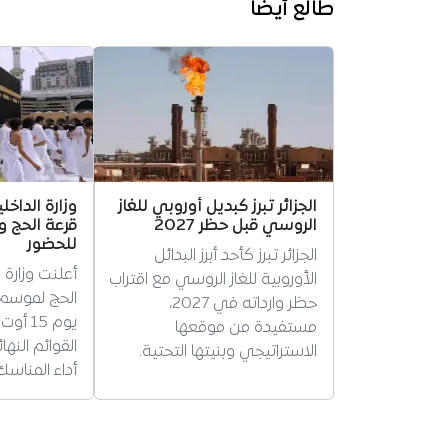
طالع أيضا
الجزائر تبرز كبديل أوروبي للغاز
وزارة الداخ
الروسي قبل حظر 2027
قرعة الحج و
للحضور
الجزائر تبرز كأحد أبرز البدائل
أعلنت وزارة ا
الأوروبية للغاز الروسي مع اقتراب
حظر وارداته في 2027،
يوم 15 
مستفيدة من موقعها
القوائم النه
الاستراتيجي وبنيتها التحتية.
أداء المناسك