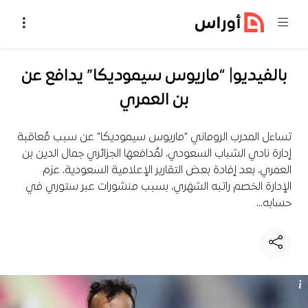
خطي إلى المحتوى
بالفيديو| “ماريوس سيموديكا” يدافع عن
بن العمري
تساءل المدرب الروماني "ماريوس سيموديكا" عن سبب مُعاقبة
إدارة نادي الشباب السعودي، لمُدافعها الجزائري جمال الدين بن
العمري، بعد إفادة بعض التقارير الإعلامية السعودية، عزم
الإدارة الخصم راتبه الشهري، بسبب منشورات عبر ستوري في
حسابه…