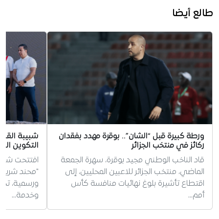
طالع أيضا
ورطة كبيرة قبل “الشان”.. بوقرة مهدد بفقدان
شبيبة القبائ
ركائز في منتخب الجزائر
التكوين الجد
قاد الناخب الوطني مجيد بوقرة، سهرة الجمعة
افتتحت شبيبة
الماضي، منتخب الجزائر للاعبين المحليين، إلى
"محند شريف
اقتطاع تأشيرة بلوغ نهائيات منافسة كأس
ورسمية، تخليد
أمم…
وخدمة…