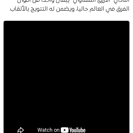
النادي “الأزرق السماوي” يبقى واحدا من أقوى
الفرق في العالم حاليا، ويضمن له التتويج بالألقاب.