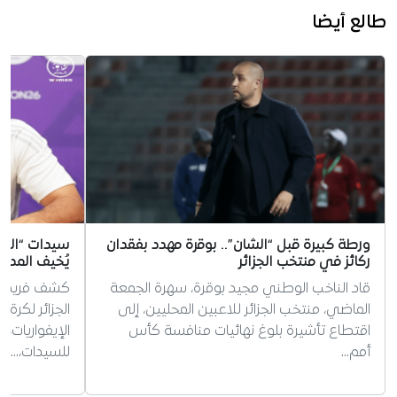
طالع أيضا
ورطة كبيرة قبل “الشان”.. بوقرة مهدد بفقدان
سيدات “الخضر
ركائز في منتخب الجزائر
يُخيف المدر
قاد الناخب الوطني مجيد بوقرة، سهرة الجمعة
كشف فريد ب
الماضي، منتخب الجزائر للاعبين المحليين، إلى
الجزائر لكرة
اقتطاع تأشيرة بلوغ نهائيات منافسة كأس
الإيفواريات،
أمم…
للسيدات،…