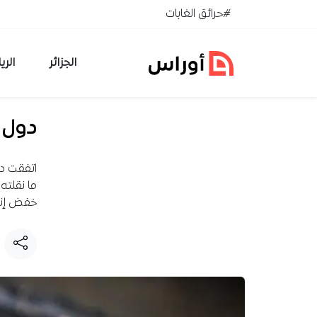
خطي إلى المحتوى
#حرائق الغابات
الجزائر
الري
دول 
ما نقلته 
خفض إنت