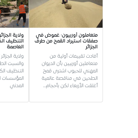
متعاملون أوربيون: غموض في
ولاية الجزا
صفقات استيراد القمح من طرف
التنظيف الك
الجزائر
العاصمة
أفادت تقييمات أولية من
ولاية الجزائ
متعاملين أوربيين بأن الديوان
والسبت الطب
المهني للحبوب اشترى قمح
التنظيف الك
الطحين في مناقصة عالمية
المؤسسات ال
أغلقت الأربعاء لكن بأحجام…
المدني.