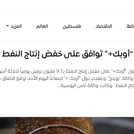
اضة
الاقتصاد
فلسطين
العالم
المزيد
“أوبك+” توافق على خفض إنتاج النفط
اتفقت دول "أوبك+" على خفض إنتاج النفط بـ9.7 مليون برميل يومياً 
وكالة "رويترز". وعقدت دول "أوبك +" اجتماعاً اليوم الأحد، لإقرار الاتفاق
اج النفط. وكانت وكالة تاس الروسية…