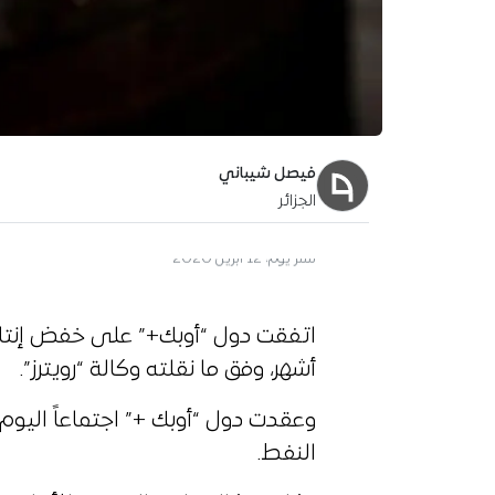
فيصل شيباني
الجزائر
آخر تحديث:
13 أبريل 2020
أشهر، وفق ما نقلته وكالة “رويترز”.
وعقدت دول “أوبك +” اجتماعاً اليوم 
النفط.