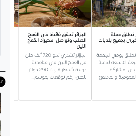
ئر تطلق حملة
الجزائر تحقق فائضا في القمح
وزير ا
برى بجميع بلديات
الصلب وتواصل استيراد القمح
جديدة ل
اللين
السككي
ر تطلق يومي الجمعة
الجزائر تشتري نحو 720 ألف طن
وزير ال
عة التاسعة لحملة
من القمح اللين في مناقصة
ضرورة ت
برى بمشاركة
دولية بأسعار قاربت 290 دولارا
السككي 
عمومية والمجتمع
للطن، رغم توقعات بموسم…
الوطني
#ح
"فيروفي
والتكو