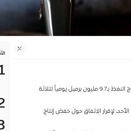
الأ
1
اتفقت دول “أوبك+” على خفض إنتاج النفط بـ9.7 مليون برميل يومياً لثلاثة
2
الأحد، لإقرار الاتفاق حول خفض إنتاج
3