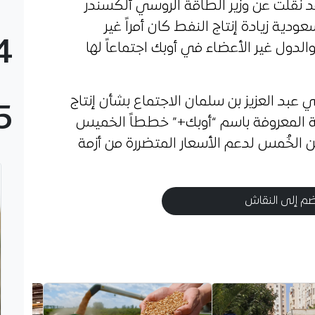
قد نقلت عن وزير الطاقة الروسي ألكسندر
عودية زيادة إنتاج النفط كان أمراً غير
4
دول غير الأعضاء في أوبك اجتماعاً لها
عبد العزيز بن سلمان الاجتماع بشأن إنتاج
5
ة المعروفة باسم “أوبك+” خططاً الخميس
 الخُمس لدعم الأسعار المتضررة من أزمة
م إلى النقاش