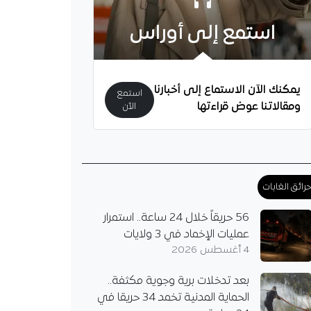
استمع إلى أوراس
لصناعة يكشف توجهات
يمكنك الآن الاستماع إلى أخبارنا
دعم صناعة العتاد
استمع
 في الجزائر
ومقالاتنا عوض قراءتها
الآن
صناعة يؤكد من عنابة
طوير صناعة العتاد
وتعزيز الإدماج
، عبر دعم مجمع
رائق الغابات
ال" وتوسيع المناولة
ين…
56 حريقاً خلال 24 ساعة.. استمرار
عمليات الإخماد في 3 ولايات
4 أغسطس 2026
بعد تدخلات برية وجوية مكثفة..
الحماية المدنية تخمد 34 حريقا في