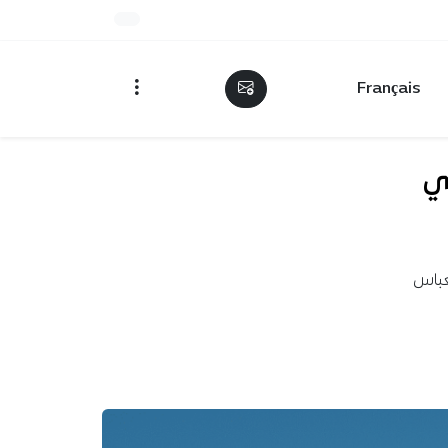
Français
ي
عباس