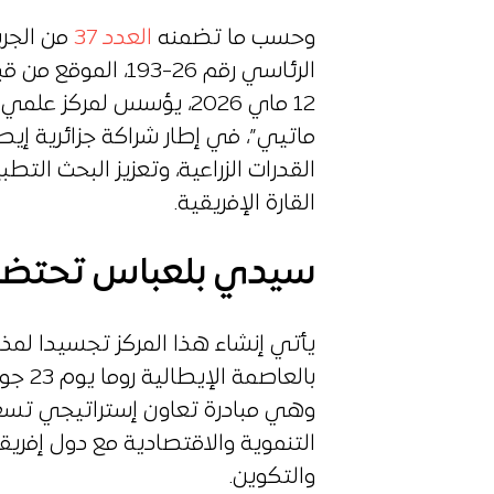
وحسب ما تضمنه
العدد 37
من الجري
الرئاسي رقم 26-193
12 ماي 2026، يؤسس لمرك
ماتيي”، في إطار شراكة جزائرية إي
القدرات الزراعية، وتعزيز البحث ال
القارة الإفريقية.
سيدي بلعباس تحتضن 
يأتي إنشاء هذا المركز تجسيدا لمذكر
وهي مبادرة تعاون إستراتيجي تسعى
التنموية والاقتصادية مع دول إفريق
والتكوين.