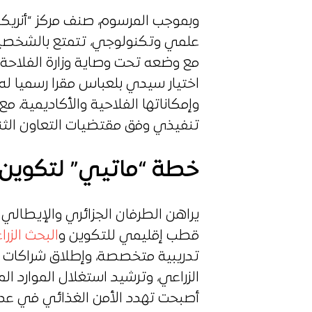
وبموجب المرسوم، صنف مركز “أنري
علمي وتكنولوجي، تتمتع بالشخصية ا
مع وضعه تحت وصاية وزارة الفلاحة و
اختيار سيدي بلعباس مقرا رسميا له،
وإمكاناتها الفلاحية والأكاديمية، م
تنفيذي وفق مقتضيات التعاون الثن
خطة “ماتيي” لتكوين ا
يراهن الطرفان الجزائري والإيطالي 
قطب إقليمي للتكوين و
البحث الزر
تدريبية متخصصة، وإطلاق شراكات ب
الزراعي، وترشيد استغلال الموارد الما
أصبحت تهدد الأمن الغذائي في عدد 