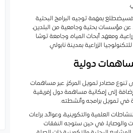
.
فسيضطلع بمهمة توجيه البرامج البحثية
ن عن مؤسسات بحثية وجامعية من البلدين،
راعية، ومعهد أبحاث المياه، وجامعة توشا
لتكنولوجيا الزراعية بمدينة نابولي.
مساهمات دولية
 تنوع مصادر تمويل المركز، عبر مساهمات
 إضافة إلى إمكانية مساهمة دول إفريقية
في تمويل برامجه وأنشطته.
شاطات العلمية والتكوينية، وعوائد براءات
بات والوصايا، في حين ستوجه النفقات
المشاريع البحثية والتكوينية ذات الصلة