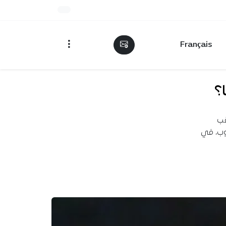
Français
؟
قب
 كلوب، في