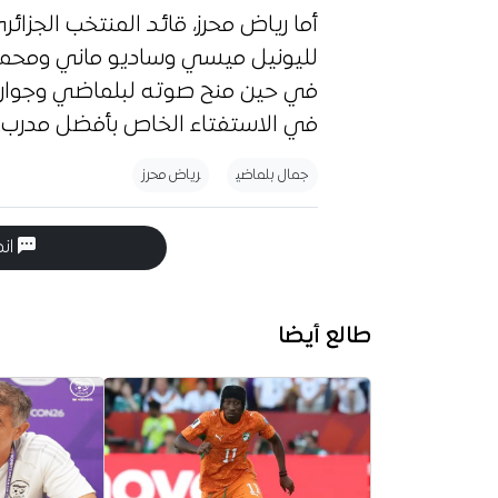
أما رياض محرز، قائد المنتخب الجز
لليونيل ميسي وساديو ماني ومحمد
في حين منح صوته لبلماضي وجوارد
في الاستفتاء الخاص بأفضل مدرب.
جمال بلماضي
رياض محرز
انض
طالع أيضا