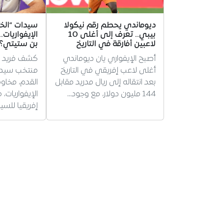
ديوماندي يحطم رقم نيكولا
سيدات “الخ
بيبي.. تعرف إلى أغلى 10
الإيفواريات.
لاعبين أفارقة في التاريخ
بن ستيتي؟
أصبح الإيفواري يان ديوماندي
كشف فريد ب
أغلى لاعب إفريقي في التاريخ
منتخب سيدات 
بعد انتقاله إلى ريال مدريد مقابل
القدم، مخاو
144 مليون دولار، مع وجود…
الإيفواريات،
إفريقيا للسي