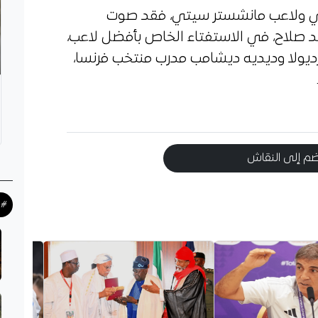
ائري ولاعب مانشستر سيتي، فقد صوت
 صلاح، في الاستفتاء الخاص بأفضل لاعب،
يولا وديديه ديشامب مدرب منتخب فرنسا،
م إلى النقاش
#ح