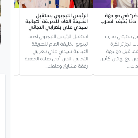
ضر” في مواجهة
الرئيس النيجيري يستقبل
غويري 
. ماذا يُخيف المدرب
الخليفة العام للطريقة التجانية
مستقبله
سيدي علي بلعرابي التجاني
مرسيليا
ن ستيتي مدرب
استقبل الرئيس النيجيري أحمد
أجاب ال
الجزائر لكرة
تينوبو الخليفة العام للطريقة
غويري،
فه، قبل مواجهة
التجانية سيدي علي بلعرابي
بمستقبل
 في ربع نهائي كأس
التجاني، الذي أدى صلاة الجمعة
يؤكد بق
دات،…
رفقة مشايخ وعلماء…
حول…