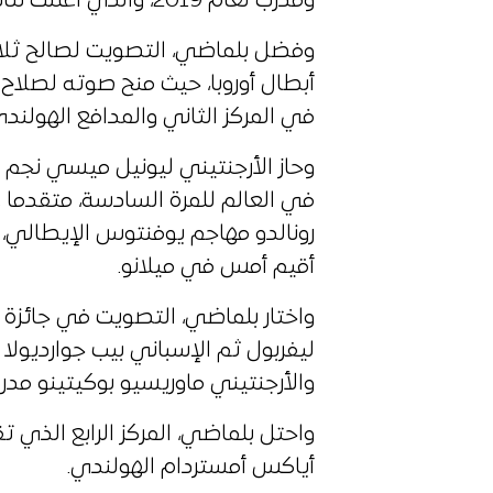
ومدرب لعام 2019، والذي أعلنت نتائجه أمس الإثنين.
وفضل بلماضي، التصويت لصالح ثلاث
أبطال أوروبا، حيث منح صوته لصلاح
في المركز الثاني والمدافع الهولند
وحاز الأرجنتيني ليونيل ميسي نجم 
في العالم للمرة السادسة، متقدما 
رونالدو مهاجم يوفنتوس الإيطالي، و
أقيم أمس في ميلانو.
واختار بلماضي، التصويت في جائزة
ليفربول ثم الإسباني بيب جوارديول
والأرجنتيني ماوريسيو بوكيتينو مدرب
واحتل بلماضي، المركز الرابع الذي 
أياكس أمستردام الهولندي.