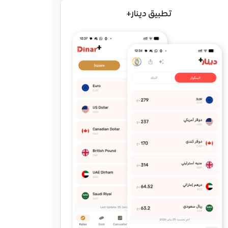
تطبيق دينار+