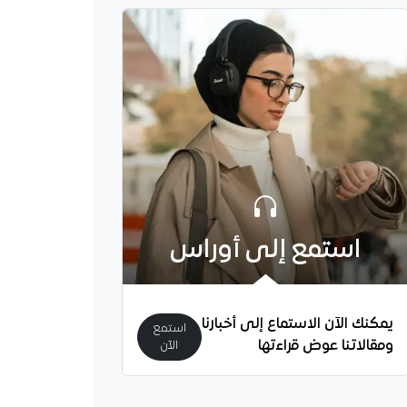
استمع إلى أوراس
سجل هدفه الأول
السيتي.. شهية آيت
نفتح
يمكنك الآن الاستماع إلى أخبارنا
استمع
ولي الجزائري ريان آيت
ومقالاتنا عوض قراءتها
الآن
ول أهدافه بقميص نادي
ر سيتي، في مباراة