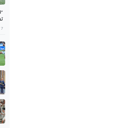
“ل
تف
7 أغسطس 2026