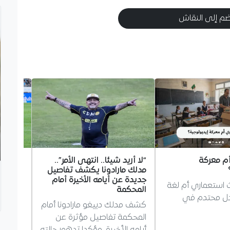
م إلى النقاش
أم معركة
“لا أريد شيئا.. انتهى الأمر”..
بعدما 
مدلك مارادونا يكشف تفاصيل
بقميص 
جديدة عن أيامه الأخيرة أمام
نوري ت
ث استعماري أم لغة
المحكمة
وقع الد
دل محتدم في
كشف مدلك دييغو مارادونا أمام
نوري أ
المحكمة تفاصيل مؤثرة عن
مانشست