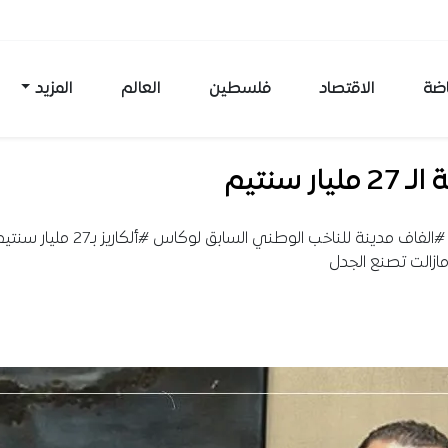
اضة
الاقتصاد
فلسطين
العالم
المزيد
مليار سنتيم
هل حقا #الفاف مدينة للناخب الوطني السابق لوكاس #ألكاريز بـ27
ازالت تصنع الجدل