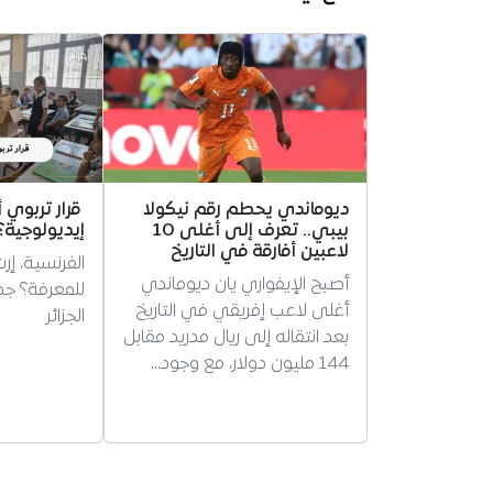
ديوماندي يحطم رقم نيكولا
قرار تربوي 
بيبي.. تعرف إلى أغلى 10
إيديولوجية؟
لاعبين أفارقة في التاريخ
الفرنسية، إر
أصبح الإيفواري يان ديوماندي
للمعرفة؟ ج
أغلى لاعب إفريقي في التاريخ
الجزائر
بعد انتقاله إلى ريال مدريد مقابل
144 مليون دولار، مع وجود…