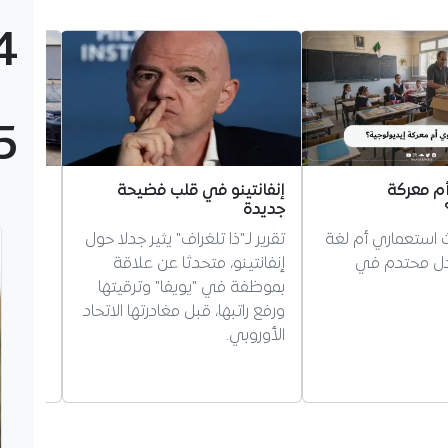
4
5
أم معركة
إنفانتينو في قلب فضيحة
وهران:
جديدة
دوليتين
ث استعماري أم لغة
تقرير لـ"ذا تلغراف" يثير جدلا حول
شخصا
دل محتدم في
إنفانتينو، متحدثا عن علاقة
فككت ش
بموظفة في "يويفا" وترقيتها
إجراميت
ورفع راتبها، قبل مغادرتها الاتحاد
في تنظي
الأوروبي.
بينهم…