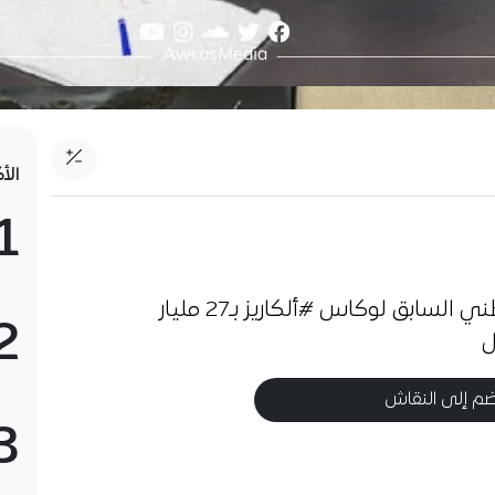
الأ
1
هل حقا #الفاف مدينة للناخب الوطني السابق لوكاس #ألكاريز بـ27 مليار
2
ل
م إلى النقاش
3