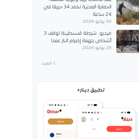
الحماية المدنية تخمد 34 حريقا في
24 ساعة
30 يوليو 2026
فيديو.. شرطة قسنطينة توقف 3
أشخاص بتهمة إضرام النار عمدا
ي هدّاف في ودية مع
29 يوليو 2026
رت.. وقت الجد يقترب
ر الدين بوعناني هدفه
المزيد
ي وديات ناديه
ت، حيث تفصله الآن
ودية أخيرة، قبل أن
 وقت…
تطبيق دينار+