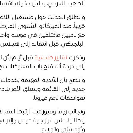
الصعيد الفردي، بدليل دخوله اهتماما
قريباً، منذ الميركاتو الشتوي الفارط
مع ناديين مختلفين في موسم واحد، 
البلجيكي، قبل انتقاله إلى هيلاس ف
وذكرت
تقارير صحفية
قبل أيام بأن ن
إلى درجة أنه فتح باب المفاوضات مع
واتضح بأن الأندية المهتمة بخدمات
جديد إلى القائمة ويتعلق الأمر بناد
بمواصفات نجم فيرونا.
وبجانب روما وفيورنتينا، ارتبط اسم
إيطاليا، على غرار جوفنتوس وإنتر، 
وأودينيزي وتورينو.