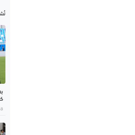
نُش
بع
كأ
8 أغسطس 2026