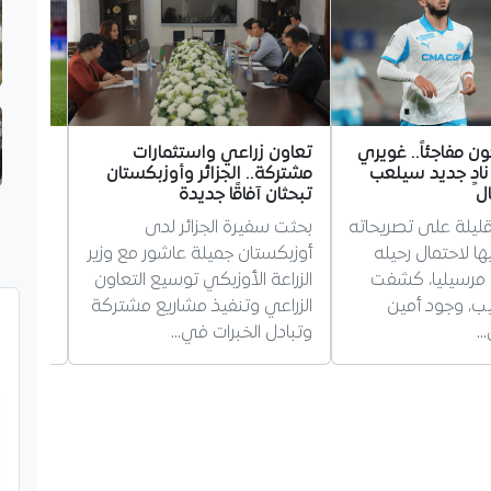
ن مفاجئاً.. غويري
تعاون زراعي واستثمارات
بوعنان
ادٍ جديد سيلعب
مشتركة.. الجزائر وأوزبكستان
شتوتغا
ل
تبحثان آفاقًا جديدة
سجل بد
ليلة على تصريحاته
بحثت سفيرة الجزائر لدى
الأول ف
ها لاحتمال رحيله
أوزبكستان جميلة عاشور مع وزير
شتوتغار
 مرسيليا، كشفت
الزراعة الأوزبكي توسيع التعاون
مباراة 
ب، وجود أمين
الزراعي وتنفيذ مشاريع مشتركة
ينطلق
…
وتبادل الخبرات في…