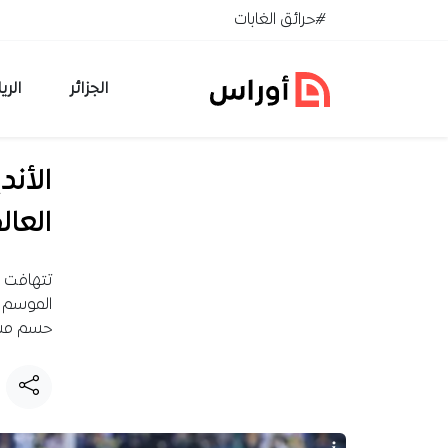
خطي إلى المحتوى
#حرائق الغابات
الجزائر
الري
الأند
العا
تتهافت ا
الموسم ا
حسم مست