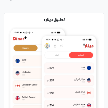
تطبيق دينار+