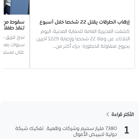
إرهاب الطرقات يقتل 22 شخصا خلال أسبوع
سقوط من علو
تنقذ طفلاً ف
كشفت المديرية العامة للحماية المدنية، اليوم
الثلاثاء، عن وفاة 22 شخصا وإصابة 1229 آخرين
سنوات بعد إص
بجروح متفاوتة الخطورة؛ جراء أكثر من…
على مستوى ا
الأكثر قراءة
1
7380 مليار سنتيم وشركات وهمية.. تفكيك شبكة
دولية لتبييض الأموال