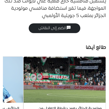
يستقبل منافسيه خارج ملعبه علي لابوانت منذ تلك
المواجهة، فيما تقرر استضافة منافسي مولودية
الجزائر بملعب 5 جويلية الأولمبي.
انضم إلى النقاش
طالع أيضا
مولودية الجزائر يعود بنقطة التعادل من
الجزائري بو