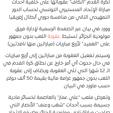
لكرة القدم “الكاف” عقوباتها على خلفية أحداث
مباراة الإتحاد المنستيري التونسي لحساب الدور
التمهيدي الثاني من منافسة دوري أبطال إفريقيا.
وورد في بيان عبر الصفحة الرسمية لإدارة فريق
مولودية الجزائر، تسليط
عقوبة
اللعب بدون جمهور
على “العميد” لأربع مباريات (مباراتين منها نافذتين).
وسيتم تفعيل العقوبة من مباراتين إلى أربع مباريات
في حال حدوث أي أمر خارج عن نطاق كرة القدم في
الـ 12 شهرا التي تلي العقوبة، ويضاف إلى عقوبة
اللعب بدون جمهور غرامة مالية بقيمة 50 ألف دولار،
حسب ماورد في البيان.
وتعرض ملعب “علي عمار” بالعاصمة لخسائر مادية
جسيمة، بسبب أحداث “شغب وعنف” الأنصار، التي
صاحبت مباراة نادي مولودية الجزائر وضيفه الاتحاد