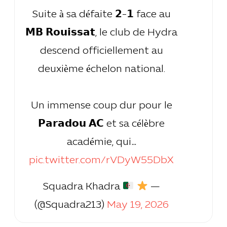
Suite à sa défaite 𝟮-𝟭 face au
𝗠𝗕 𝗥𝗼𝘂𝗶𝘀𝘀𝗮𝘁, le club de Hydra
descend officiellement au
deuxième échelon national.
Un immense coup dur pour le
𝗣𝗮𝗿𝗮𝗱𝗼𝘂 𝗔𝗖 et sa célèbre
académie, qui…
pic.twitter.com/rVDyW55DbX
Squadra Khadra
—
(@Squadra213)
May 19, 2026