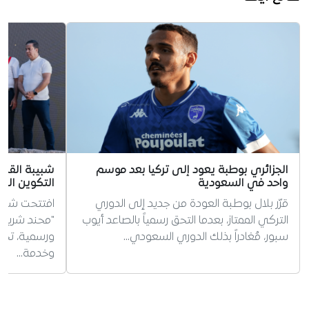
الجزائري بوطبة يعود إلى تركيا بعد موسم
شبيبة القبائ
واحد في السعودية
التكوين الجد
قرّر بلال بوطبة العودة من جديد إلى الدوري
افتتحت شبيبة
التركي الممتاز، بعدما التحق رسمياً بالصاعد أيوب
"محند شريف
سبور، مُغادراً بذلك الدوري السعودي…
ورسمية، تخليد
وخدمة…