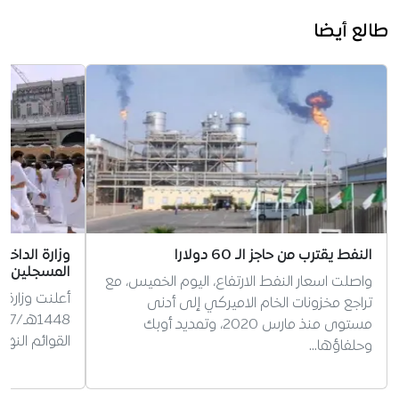
طالع أيضا
النفط يقترب من حاجز الـ 60 دولارا
وزارة الداخ
المسجلين ل
واصلت اسعار النفط الارتفاع، اليوم الخميس، مع
أعلنت وزارة 
تراجع مخزونات الخام الاميركي إلى أدنى
مستوى منذ مارس 2020، وتمديد أوبك
القوائم النه
وحلفاؤها…