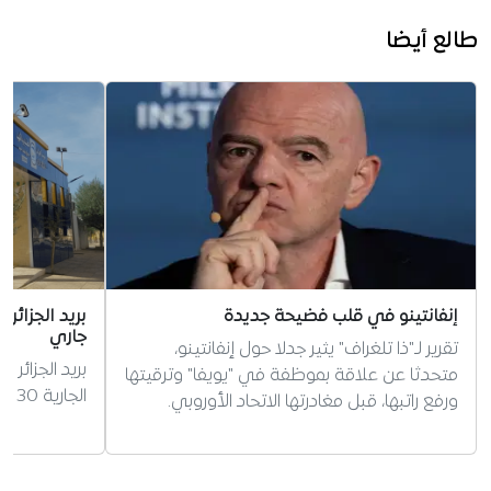
طالع أيضا
إنفانتينو في قلب فضيحة جديدة
جاري
تقرير لـ"ذا تلغراف" يثير جدلا حول إنفانتينو،
بريد الجزائر 
متحدثا عن علاقة بموظفة في "يويفا" وترقيتها
الجارية 30 مليون حساب
ورفع راتبها، قبل مغادرتها الاتحاد الأوروبي.