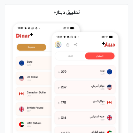
تطبيق دينار+