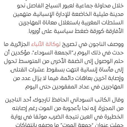
خلال محاولة جماعية لعبور السياج الفاصل نحو
مدينة مليلية الخاضعة للإدارة الإسبانية، متهمين
السلطات المغربية باستغلال معاناة المهاجرين
الأفارقة كورقة ضغط سياسية على أوروبا.
ووصف الناجون في تصريح
لوكالة الأنباء
الجزائرية، ما
حدث في ذلك اليوم بـ”الجمعة السوداء”، مؤكدين أن
حلم الوصول إلى الضفة الأخرى من المتوسط تحول
إلى مأساة إنسانية انتهت بسقوط عشرات القتلى،
وإصابة آخرين بعاهات دائمة، فيما لا يزال عدد من
المهاجرين في عداد المفقودين حتى اليوم.
وقال الكاتب السوداني الحافظ تارجوك، أحد الناجين
من المجزرة، إنه نجا بأعجوبة من الموت رغم إصابته
الخطيرة في العين نتيجة الضرب، موثقا في رواية
حملت عنوان “جمعة الموت” ما وصفه بانتهاكات