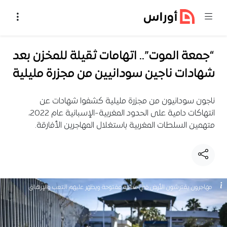
خطي إلى المحتوى
“جمعة الموت”.. اتهامات ثقيلة للمخزن بعد
شهادات ناجين سودانيين من مجزرة مليلية
ناجون سودانيون من مجزرة مليلية كشفوا شهادات عن
انتهاكات دامية على الحدود المغربية-الإسبانية عام 2022،
متهمين السلطات المغربية باستغلال المهاجرين الأفارقة.
مهاجرون يفترشون الأرض في ساحة مفتوحة ويظهر عليهم التعب والإرهاق