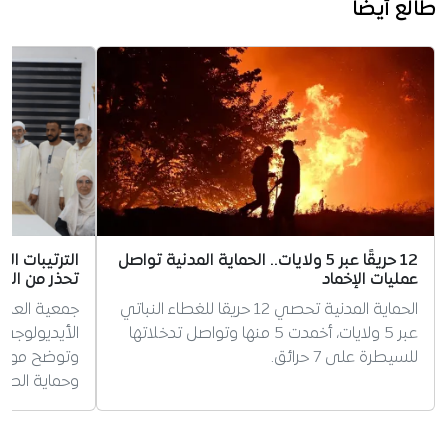
طالع أيضا
12 حريقًا عبر 5 ولايات.. الحماية المدنية تواصل
الترتيبات ال
عمليات الإخماد
تحذر من الس
الحماية المدنية تحصي 12 حريقا للغطاء النباتي
جمعية العلم
عبر 5 ولايات، أخمدت 5 منها وتواصل تدخلاتها
الأيديولوجي 
للسيطرة على 7 حرائق.
وتوضح موقفه
وحماية الطف