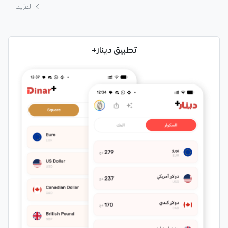
المزيد
تطبيق دينار+