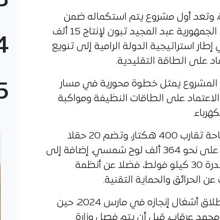
3
ة، وتعد أول مشروع يتم استكماله ضمن
البرنامج الوطني الذي أطلقه رئيس الجمهورية عبد المجيد تبون لإنتاج 15 ألف
4
طار استراتيجية الدولة الرامية إلى تنويع
اد على الطاقة التقليدية.
أن المشروع يمثل خطوة محورية في مسار
5
ل الاعتماد على الطاقات النظيفة ومواكبة
هرباء.
وتتربع المحطة الشمسية على مساحة تقارب 400 هكتار، وتضم 20 حقلا
فرعيا للطاقة الكهروضوئية تحتوي على نحو 364 ألف لوح شمسي، إضافة إلى
20 محولا كهربائيا ومحطة فرعية بقدرة 30 كيلو فولط، فضلا عن أنظمة
 الحرائق والحماية التقنية.
ويأتي تدشين هذا المشروع بعد انطلاق أشغال إنجازه في مارس 2024، حين
محمد عرقاب، قبل أن يتم فصل وزارة