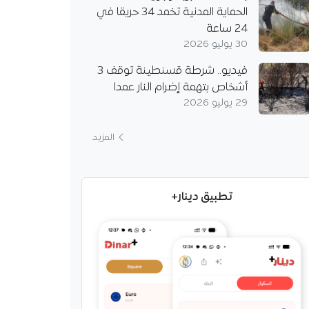
الحماية المدنية تخمد 34 حريقا في
24 ساعة
30 يوليو 2026
فيديو.. شرطة قسنطينة توقف 3
أشخاص بتهمة إضرام النار عمدا
29 يوليو 2026
المزيد
تطبيق دينار+
جيش: “وعي الجزائريين
هم مع مؤسسات الدولة
ستقرار الوطن”
لة الجيش أن الجزائر
حقيق إنجازات نوعية في