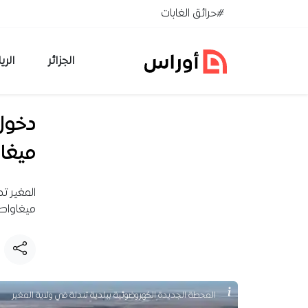
خطي إلى المحتوى
#حرائق الغابات
الجزائر
الري
ميغاو
ميغاواط 
المحطة الجديدة الكهروضوئية ببلدية تندلة في ولاية المغير