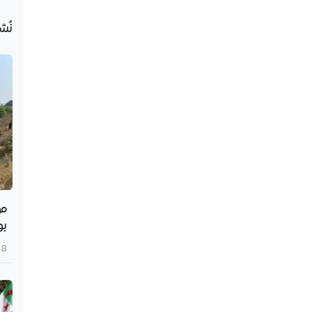
نُش
مو
بو
8 أغسطس 2026