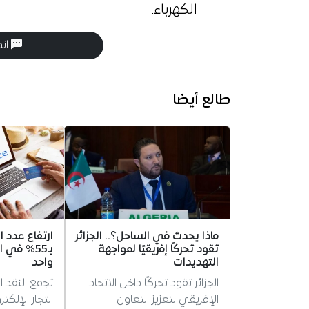
الكهرباء.
انض
طالع أيضا
ماذا يحدث في الساحل؟.. الجزائر
ارتفاع عدد ال
تقود تحركًا إفريقيًا لمواجهة
بـ55% في 
التهديدات
واحد
الجزائر تقود تحركًا داخل الاتحاد
تجمع النقد ا
الإفريقي لتعزيز التعاون
التجار الإلكت