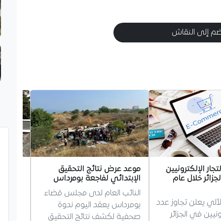
م إلى النقاش
تجار الإلكترونيين
موعد عرض نتائج التحقيق
مجلة ال
الجزائر خلال عام
الإبتدائي لفاجعة بومرداس
وتلاحم
سندٌ لا
النائب العام لدى مجلس قضاء
لآلي يعلن تجاوز عدد
أكدت مج
بومرداس يعقد اليوم ندوة
رونيين في الجزائر
تواصل ت
صحفية لكشف نتائج التحقيق