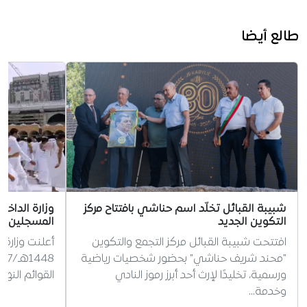
طالع أيضا
شبيبة القبائل تخلّد اسم حناشي بافتتاح مركز
وزارة الداخ
التكوين الجديد
المسجلين ل
افتتحت شبيبة القبائل مركز التجمع والتكوين
أعلنت وزارة 
"محند شريف حناشي" بحضور شخصيات رياضية
ورسمية، تخليدًا لإرث أحد أبرز رموز النادي
القوائم النه
وخدمة…