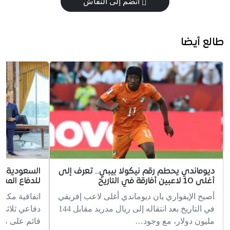
انضم إلى النقاش
طالع أيضا
ديوماندي يحطم رقم نيكولا بيبي.. تعرف إلى
السعودية وت
أغلى 10 لاعبين أفارقة في التاريخ
للدفاع المش
أصبح الإيفواري يان ديوماندي أغلى لاعب إفريقي
اتفاقية مكة
في التاريخ بعد انتقاله إلى ريال مدريد مقابل 144
دفاعي ثلاثي 
مليون دولار، مع وجود…
قائم على مب