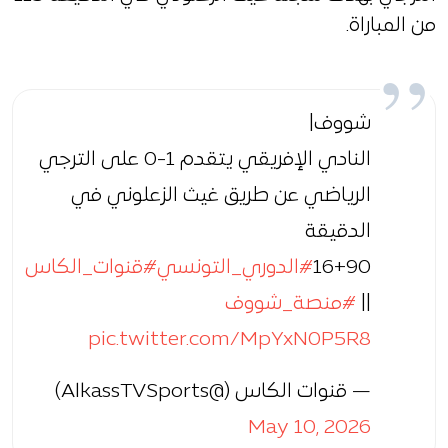
من المباراة.
شووف|
النادي الإفريقي يتقدم 1-0 على الترجي
الرياضي عن طريق غيث الزعلوني في
الدقيقة
90+16
#الدوري_التونسي
#قنوات_الكاس
||
#منصة_شووف
pic.twitter.com/MpYxN0P5R8
— قنوات الكاس (@AlkassTVSports)
May 10, 2026