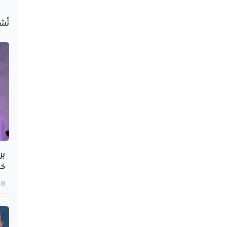
نُش
بر
خط
8 أغسطس 2026