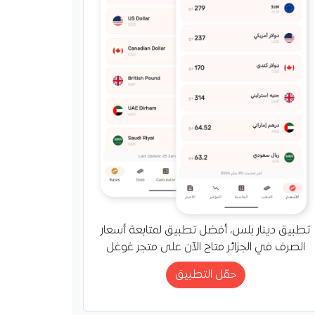
 تفكيك شبكتين
 لتنظيم رحلات الهجرة
غير الشرعية وتوقيف 36
رطة وهران شبكتين
تطبيق دينار بلس، أفضل تطبيق لمتابعة أسعار
ين بامتداد دولي تنشطان
الصرف في الجزائر متاح الآن على متجر غوغل
م الهجرة غير الشرعية
حمّل التطبيق
عبر البحر، كما أوقفت 36 شخصا