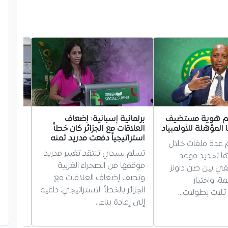
م هوية مستضيف
برلمانية إسبانية: إضعاف
وهران:
المؤهلة للأولمبياد
العلاقات مع الجزائر كان خطأً
دوليتين
استراتيجياً دفعت مدريد ثمنه
 عدة ملفات خلال
شخصا
تسلم سيدي تنتقد تغيير مدريد
زها تحديد موعد
فككت ش
موقفها من الصحراء الغربية
يقي بين صن داونز
إجراميت
وتصف إضعاف العلاقات مع
ة، واختيار
في تنظي
الجزائر بالخطأ الاستراتيجي، داعية
لاث بطولات…
إلى إعادة بناء…
بينهم…