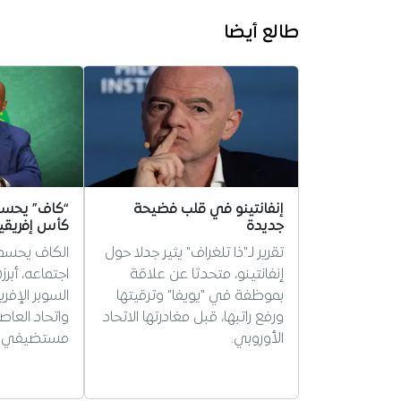
طالع أيضا
إنفانتينو في قلب فضيحة
“كاف” يحس
جديدة
كأس إفريقيا 
تقرير لـ"ذا تلغراف" يثير جدلا حول
الكاف يحسم
إنفانتينو، متحدثا عن علاقة
اجتماعه، أبر
بموظفة في "يويفا" وترقيتها
السوبر الإفر
ورفع راتبها، قبل مغادرتها الاتحاد
واتحاد العاصم
الأوروبي.
مستضيفي ث