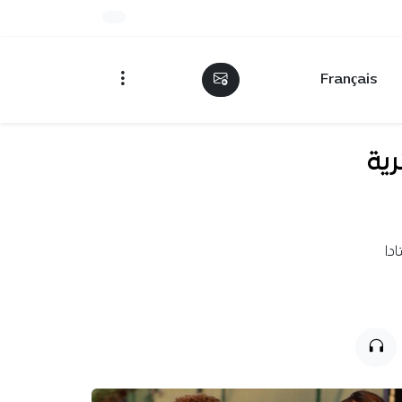
Français
زائرية
تادا