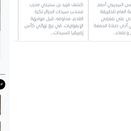
يس النيجيري أحمد
كشف فريد بن ستيتي مدرب
أجاب ال
فة العام للطريقة
منتخب سيدات الجزائر لكرة
غويري،
دي علي بلعرابي
القدم، مخاوفه، قبل مواجهة
بمستقبل
ذي أدى صلاة الجمعة
الإيفواريات، في ربع نهائي كأس
يؤكد بق
وعلماء…
إفريقيا للسيدات،…
حول…
#ح