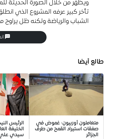
ويظهر من خلال الصورة الحديثة للمل
الشباب والرياضة ولكنه ظل يراوح مك
انض
طالع أيضا
متعاملون أوربيون: غموض في
الرئيس الني
صفقات استيراد القمح من طرف
الخليفة العا
الجزائر
سيدي علي ب