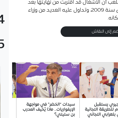
عب أن الأشغال قد اقتربت من نهايتها بعد
تأخر كبير عرفه المشروع الذي انطلق سنة 2009، وتداول عليه العديد من وزراء
4
انه.
م إلى النقاش
5
جيري يستقبل
سيدات “الخضر” في مواجهة
غويري 
م للطريقة التجانية
الإيفواريات.. ماذا يُخيف المدرب
مستقبله
لعرابي التجاني
بن ستيتي؟
مرسيليا