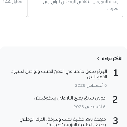
إعادة المهرجان الثقافي الوطني للراي إلى
مقابل 144 مليون دولار، مع وجود…
مقره…
الأكثر قراءة
1
الجزائر تحقق فائضا في القمح الصلب وتواصل استيراد
القمح اللين
6 أغسطس 2026
2
دولي سابق يفتح النار على بيتكوفيتش
6 أغسطس 2026
3
متهمة بـ29 قضية نصب وسرقة.. الدرك الوطني
يطيح بـالطبيبة المزيفة “صبرينة”