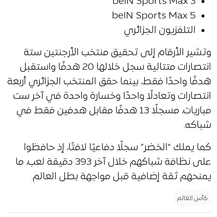
beIN Sports Max 3
beIN Sports Max 5
التلفزيون الجزائري
وتشير الأرقام إلى تحقيق منتخب الأرجنتين ستة
انتصارات متتالية سجل خلالها 20 هدفًا واستقبل
هدفًا واحدًا فقط، بينما حقق المنتخب الجزائري أربعة
انتصارات وتعادلًا واحدًا وخسارة واحدة في آخر ست
مباريات، مسجلًا 13 هدفًا مقابل هدفين فقط في
شباكه.
كما يملك “الخضر” سجلًا دفاعيًا لافتًا، إذ حافظوا
على نظافة شباكهم خلال آخر 393 دقيقة لعب، ما
يمنحهم ثقة إضافية قبل مواجهة بطل العالم.
كأس العالم