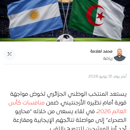
محمد لعلامة
رياضة
نُشر يوم:
15 يونيو 2026
يستعد المنتخب الوطني الجزائري لخوض مواجهة
قوية أمام نظيره الأرجنتيني، ضمن
منافسات كأس
العالم 2026
، في لقاء يسعى من خلاله “محاربو
الصحراء” إلى مواصلة نتائجهم الإيجابية ومقارعة
أحد أبرز المرشحين للتتويج باللقب.